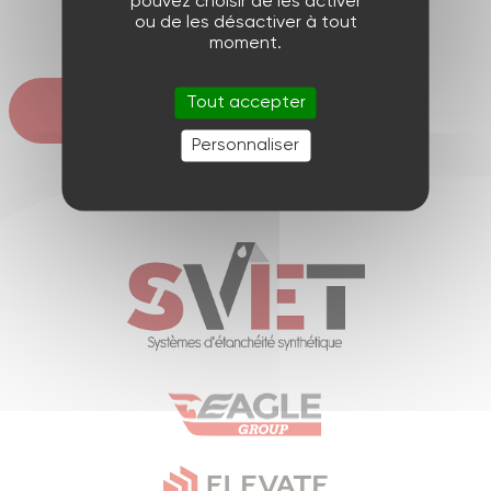
pouvez choisir de les activer
ou de les désactiver à tout
Suivant
moment.
Tout accepter
Retour
Personnaliser