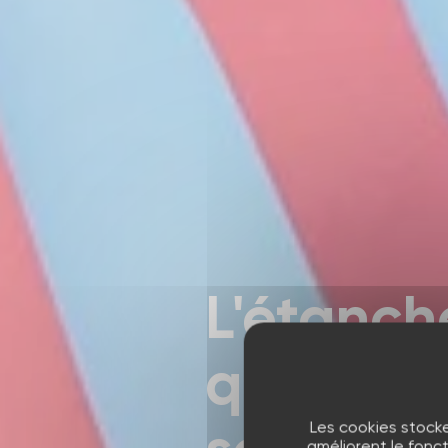
L'étanch
qui sait
Les cookies stocke
améliorent le fonc