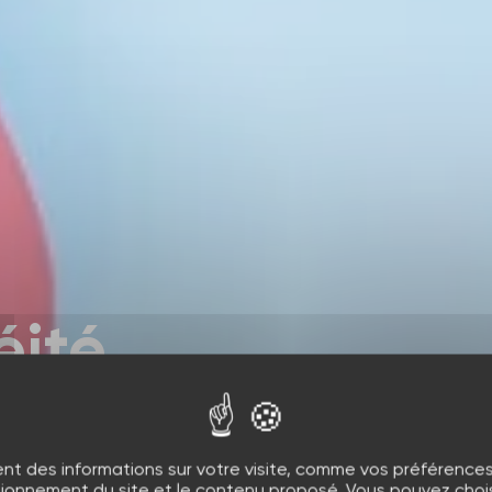
éité
 prendre
nt des informations sur votre visite, comme vos préférences e
tionnement du site et le contenu proposé. Vous pouvez choisi