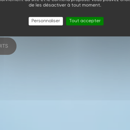
vous
de les désactiver à tout moment.
 membranes
Personnaliser
Tout accepter
ité liquide.
ITS