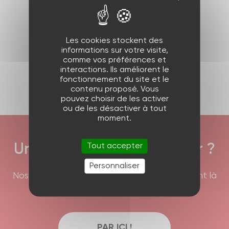
Produit précédent
Les cookies stockent des
informations sur votre visite,
comme vos préférences et
Produit suivant
interactions. Ils améliorent le
fonctionnement du site et le
contenu proposé. Vous
pouvez choisir de les activer
ou de les désactiver à tout
moment.
Tout accepter
Une question à nous poser ?
Personnaliser
Nos équipes commerciales et techniques sont là
pour répondre à vos interrogations !
PAR ICI !