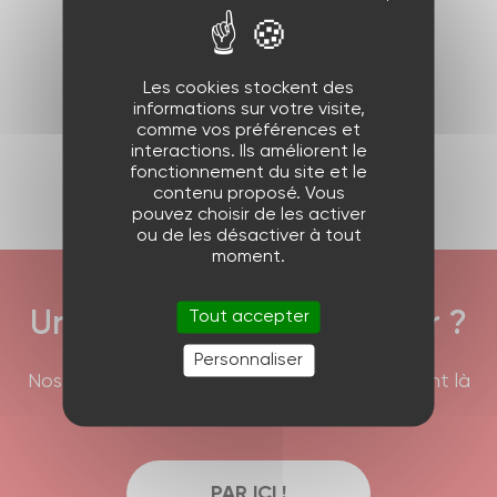
Produit précédent
Les cookies stockent des
informations sur votre visite,
comme vos préférences et
Produit suivant
interactions. Ils améliorent le
fonctionnement du site et le
contenu proposé. Vous
pouvez choisir de les activer
ou de les désactiver à tout
moment.
Tout accepter
Une question à nous poser ?
Personnaliser
Nos équipes commerciales et techniques sont là
pour répondre à vos interrogations !
PAR ICI !