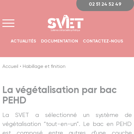
Panneau de gestion des cookies
02 51 24 52 49
ACTUALITÉS
DOCUMENTATION
CONTACTEZ-NOUS
Accueil
Habillage et finition
La végétalisation par bac
PEHD
La SVET a sélectionné un système de
végétalisation “tout-en-un”. Le bac en PEHD
est composé entre autres d'une couche