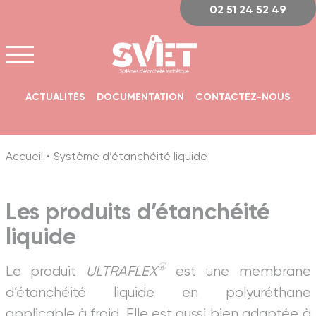
Panneau de gestion des cookies
02 51 24 52 49
ACTUALITÉS
DOCUMENTATION
CONTACTEZ-NOUS
Accueil
Système d’étanchéité liquide
Les produits d’étanchéité
liquide
®
Le produit
ULTRAFLEX
est une membrane
d’étanchéité liquide en polyuréthane
applicable à froid. Elle est aussi bien adaptée à