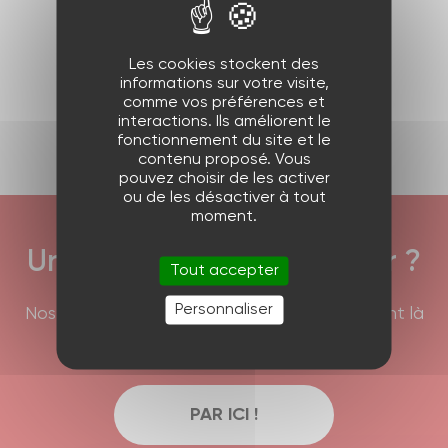
Produit précédent
Les cookies stockent des
informations sur votre visite,
comme vos préférences et
Produit suivant
interactions. Ils améliorent le
fonctionnement du site et le
contenu proposé. Vous
pouvez choisir de les activer
ou de les désactiver à tout
moment.
Une question à nous poser ?
Tout accepter
Personnaliser
Nos équipes commerciales et techniques sont là
pour répondre à vos interrogations !
PAR ICI !