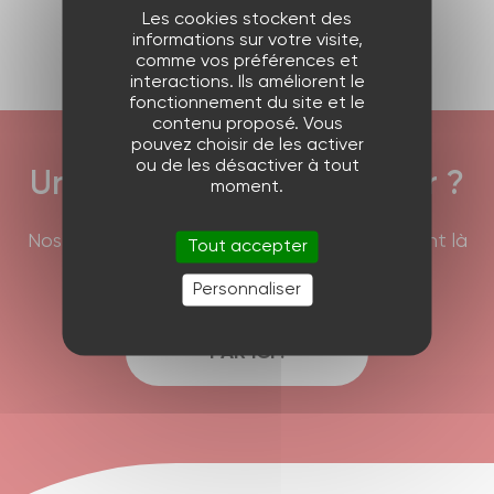
Produit suivant
Les cookies stockent des
informations sur votre visite,
comme vos préférences et
interactions. Ils améliorent le
fonctionnement du site et le
contenu proposé. Vous
pouvez choisir de les activer
ou de les désactiver à tout
Une question à nous poser ?
moment.
Nos équipes commerciales et techniques sont là
Tout accepter
pour répondre à vos interrogations !
Personnaliser
PAR ICI !