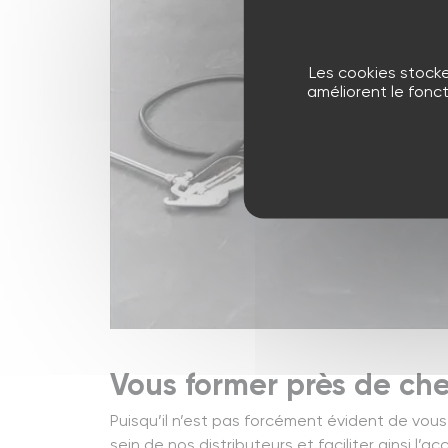
Les cookies stocke
améliorent le fonc
Vous former près de ch
Puisqu’il n’est pas forcément évident de vous
sein de nos distributeurs et faciliter ainsi l’ac