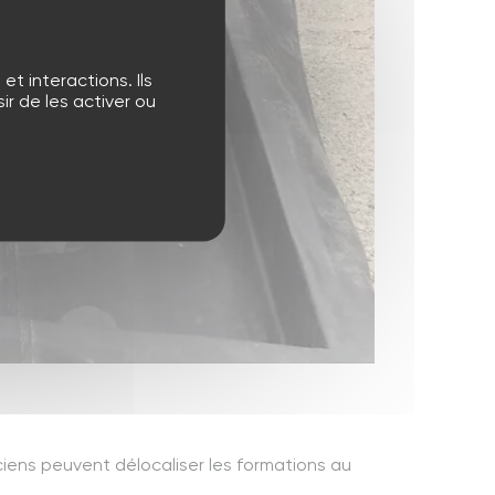
t interactions. Ils
r de les activer ou
ciens peuvent délocaliser les formations au