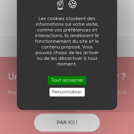
Produit précédent
Les cookies stockent des
informations sur votre visite,
Produit suivant
comme vos préférences et
interactions. Ils améliorent le
fonctionnement du site et le
contenu proposé. Vous
pouvez choisir de les activer
ou de les désactiver à tout
moment.
Une question à nous poser ?
Tout accepter
Personnaliser
Nos équipes commerciales et techniques sont là
pour répondre à vos interrogations !
PAR ICI !