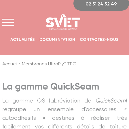
Panneau de gestion des cookies
02 51 24 52 49
ACTUALITÉS
DOCUMENTATION
CONTACTEZ-NOUS
Accueil
Membranes UltraPly™ TPO
La gamme QuickSeam
La gamme QS (abréviation de
QuickSeam
)
regroupe un ensemble d’accessoires «
autoadhésifs » destinés à réaliser très
facilement vos différents détails de toiture