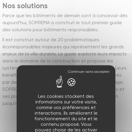
Nos solutions
Parce que les bâtiments de demain sont à concevoir dès
aujourd’hui, SOPREMA a construit le tout premier guide
des solutions pour bâtiments responsables.
Il est construit autour de 20 problématiques
écoresponsables majeures qui représentent les grands
enjeux de la ville durable. Le guide explicite leurs impacts
dans le domaine de la construction et propose les
systèmes les plus adaptés imaginés par SOPREMA. Leurs
bénéfices sont mis en valeur et concrètement illustrés
par des réalisations emblématiques. Avec cet ouvrage,
SOPREMA entend accompagner au mieux ses clients et
Les cookies stockent des
ses prospects dans leur projet, depuis la conception
informations sur votre visite,
jusqu’à la mise en oeuvre.
comme vos préférences et
interactions. Ils améliorent le
fonctionnement du site et le
contenu proposé. Vous
pouvez choisir de les activer