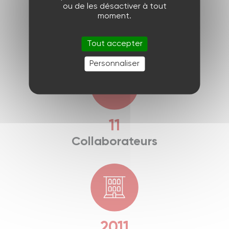
ou de les désactiver à tout
En quelques
moment.
chiffres
Tout accepter
Personnaliser
11
Collaborateurs
2011