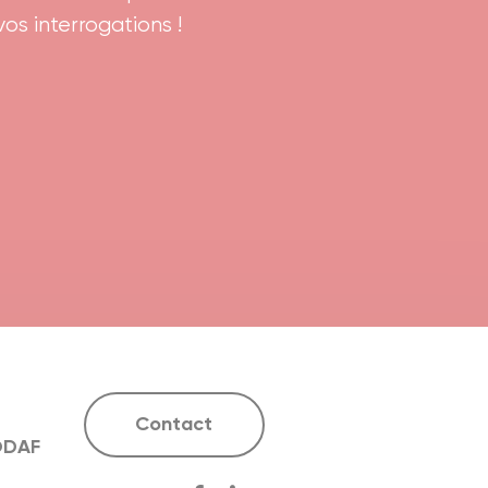
os interrogations !
Contact
ODAF