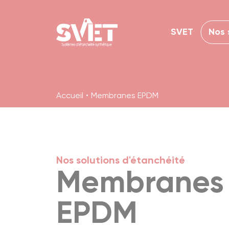
Panneau de gestion des cookies
SVET
Nos 
Accueil
Membranes EPDM
Nos solutions d'étanchéité
Membranes
EPDM