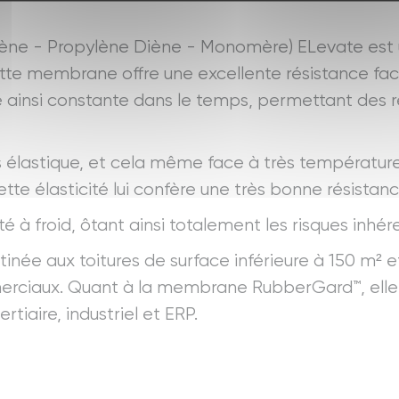
lène - Propylène Diène - Monomère) ELevate est
ette membrane offre une excellente résistance face
 ainsi constante dans le temps, permettant des 
élastique, et cela même face à très température
tte élasticité lui confère une très bonne résista
ité à froid, ôtant ainsi totalement les risques inhé
e aux toitures de surface inférieure à 150 m² et
merciaux. Quant à la membrane RubberGard™, elle
rtiaire, industriel et ERP.