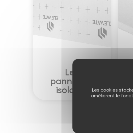
Les
panneaux
isolants
Les cookies stocke
améliorent le fonc