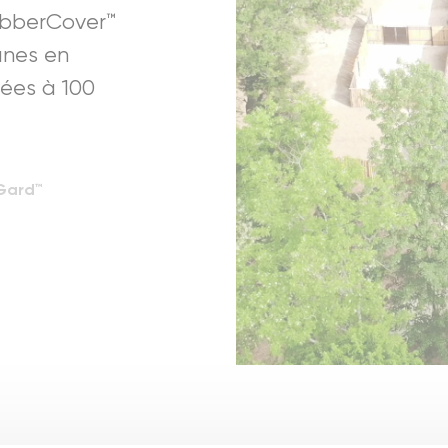
bberCover™
anes en
ées à 100
Gard™