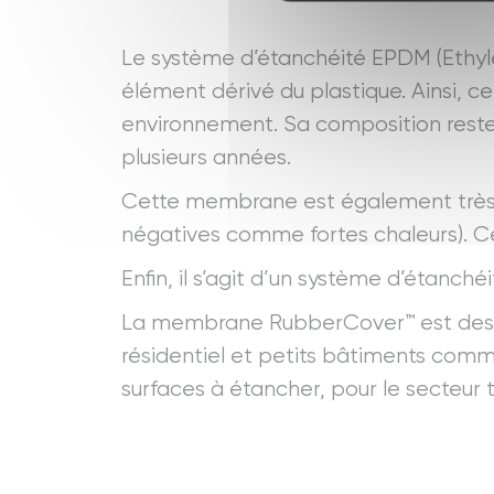
Le système d’étanchéité EPDM (Ethy
élément dérivé du plastique. Ainsi, c
environnement. Sa composition reste
plusieurs années.
Cette membrane est également très 
négatives comme fortes chaleurs). Ce
Enfin, il s’agit d’un système d’étanché
La membrane RubberCover™ est destiné
résidentiel et petits bâtiments com
surfaces à étancher, pour le secteur te