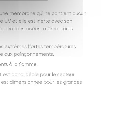
 une membrane qui ne contient aucun
 U.V et elle est inerte avec son
réparations aisées, même après
s extrêmes (fortes températures
nce aux poinçonnements.
rents à la flamme.
 est donc idéale pour le secteur
 est dimensionnée pour les grandes